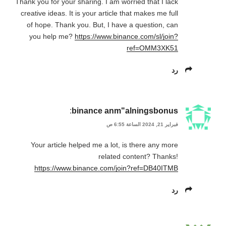
Thank you for your sharing. I am worried that I lack
creative ideas. It is your article that makes me full
of hope. Thank you. But, I have a question, can
you help me?
https://www.binance.com/sl/join?
ref=OMM3XK51
رد
:
binance anm"alningsbonus
فبراير 21, 2024 الساعة 6:55 ص
Your article helped me a lot, is there any more
related content? Thanks!
https://www.binance.com/join?ref=DB40ITMB
رد