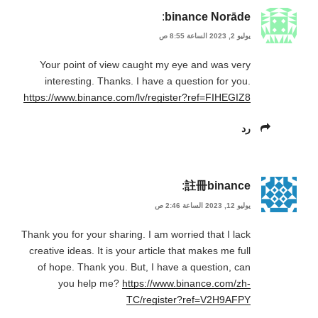
:
binance Norāde
يوليو 2, 2023 الساعة 8:55 ص
Your point of view caught my eye and was very
interesting. Thanks. I have a question for you.
https://www.binance.com/lv/register?ref=FIHEGIZ8
رد
:
註冊binance
يوليو 12, 2023 الساعة 2:46 ص
Thank you for your sharing. I am worried that I lack
creative ideas. It is your article that makes me full
of hope. Thank you. But, I have a question, can
you help me?
https://www.binance.com/zh-
TC/register?ref=V2H9AFPY