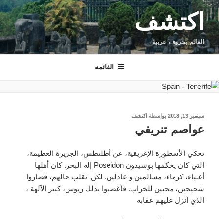
لتجاوز
اكتشف
لى
لمحتوى
العالم بحروف عربية
القائمة
نُشر
سبتمبر 13, 2018
بواسطة
اكتشف
في
عواصم تنريفي
تحكي الأسطورة الإغريقية، عن أطلنطس، الجزيرة العظيمة،
التي كان يحكمها بوسيدون Poseidon إله البحر. كان أهلها
أغنياء، كرماء، مسالمين و عادلين. لكن انقلب حالهم، فصاروا
شحيحين، محبين للخراب. فأغضبوا بذلك زيوس، كبير الآلهة ،
الذي أنزل عليهم عقابه
.