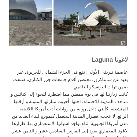
لاغونا Laguna
عاصمة تنريفي الأولى. تقع في الجزء الشمالي للجزيرة، غير
بعيد عن سانتاكروز. تحتضن أقدم جامعات جزر الكناري. صنفت
ضمن تراث
اليونسكو
العالمي.
كانت زيارتنا لها في يوم ممطر. مما اضطرنا للجوء إلى كنائس و
متاحف المدينة للإحتماء داخلها. أحببت منازلها الملونة و أزقتها
المتشعبة. كأنني داخل رواية من روايات أدب أمريكا اللاتينية
الرائع. لا عجب، فطراز المدينة استعمل كنموذج لبناء العديد من
مدن أمريكا الجنوبية أثناء تواجد اسبانيا الإستعماري بها. طرازها
لاغونا المعماري يعود إلى القرنين السادس عشر و الثامن عشر.