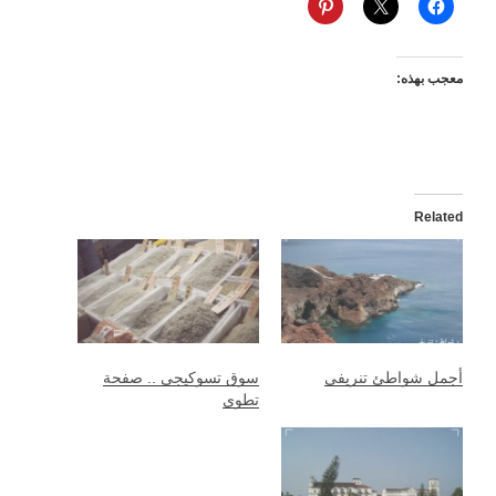
معجب بهذه:
Related
أجمل شواطئ تنريفي
سوق تسوكيجي .. صفحة
تطوى