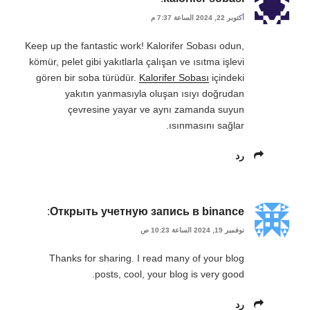
أكتوبر 22, 2024 الساعة 7:37 م
Keep up the fantastic work! Kalorifer Sobası odun,
kömür, pelet gibi yakıtlarla çalışan ve ısıtma işlevi
gören bir soba türüdür.
Kalorifer Sobası
içindeki
yakıtın yanmasıyla oluşan ısıyı doğrudan
çevresine yayar ve aynı zamanda suyun
ısınmasını sağlar.
رد
:
Открыть учетную запись в binance
نوفمبر 19, 2024 الساعة 10:23 ص
Thanks for sharing. I read many of your blog
posts, cool, your blog is very good.
رد