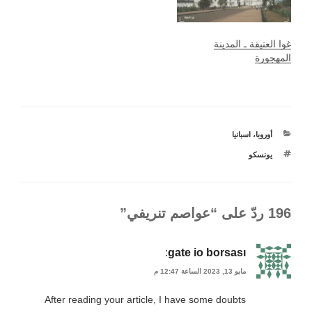
غوا العتيقة ـ المدينة
المهجورة
التصنيفات
أوروبا
،
اسبانيا
الوسوم
يونسكو
196 ردّ على “عواصم تنريفي”
:
gate io borsası
مايو 13, 2023 الساعة 12:47 م
After reading your article, I have some doubts