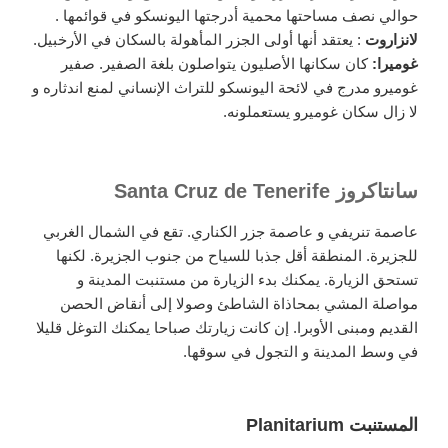
حوالي نصف مساحتها محمية أدرجتها اليونسكو في قوائمها .
لانزاروت
: يعتقد أنها أولى الجزر المأهولة بالسكان في الأرخبيل.
غوميرا:
كان سكانها الأصليون يتواصلون بلغة الصفير. صفير
غوميرو مدرج في لائحة اليونسكو للتراث الإنساني لمنع اندثاره و
لا زال سكان غوميرو يستعملونه.
سانتاكروز Santa Cruz de Tenerife
عاصمة تنريفي و عاصمة جزر الكناري. تقع في الشمال الغربي
للجزيرة. المنطقة أقل جذبا للسياح من جنوب الجزيرة. لكنها
تستحق الزيارة. يمكنك بدء الزيارة من مستنبت المدينة و
مواصلة المشي بمحاذاة الشاطئ وصولا إلى أنقاض الحصن
القديم ومبنى الأوبرا. إن كانت زيارتك صباحا يمكنك التوغل قليلا
في وسط المدينة و التجول في سوقها.
المستنبت Planitarium